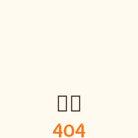
🤷‍♀️
404