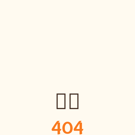
🤷‍♀️
404