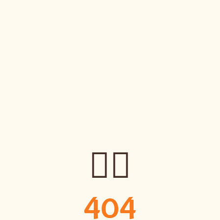
🤷‍♀️
404