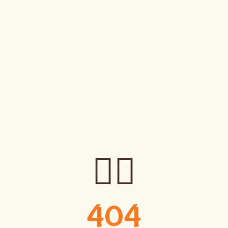
🤷‍♀️
404